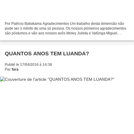
Por Patricio Batsikama Agradecimentos Um trabalho desta dimensão não
pode ser o mérito de uma só pessoa. Os nossos primeiros agradecimentos
são póstumos e vão aos nossos avôs Moley Julieta e Vatûnga Miguel.
Foram eles quem nos falaram do profeta Simão...
QUANTOS ANOS TEM LUANDA?
Publié le 17/04/2016 à 14:38
Par
fara