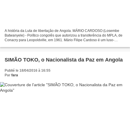
A história da Luta de libertaçâo de Angola. MÁRIO CARDOSO (Losembe
Batwanyele) - Político congolês que autorizou a transferência do MPLA, de
Conacry para Leopoldville, em 1961. Mário Filipe Cardoso é um luso-
congolês, foi amigo do ex Secretário Geral...
SIMÃO TOKO, o Nacionalista da Paz em Angola
Publié le 18/04/2016 à 16:55
Par
fara