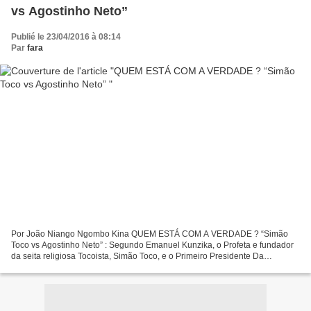
vs Agostinho Neto”
Publié le 23/04/2016 à 08:14
Par
fara
Por João Niango Ngombo Kina QUEM ESTÁ COM A VERDADE ? “Simão
Toco vs Agostinho Neto” : Segundo Emanuel Kunzika, o Profeta e fundador
da seita religiosa Tocoista, Simão Toco, e o Primeiro Presidente Da
República De Angola, António Agostinho Neto, eram...