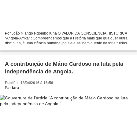
Por João Niango Ngombo Kina O VALOR DA CONSCIÊNCIA HISTÓRICA
“Angola-Afrika” : Compreendemos que a História mais que qualquer outra
disciplina, é uma ciência humana, pois ela sai bem quente da forja ruidosa e
tumultuada dos povos. Modelada realmente pelo...
A contribuição de Mário Cardoso na luta pela
independência de Angola.
Publié le 18/04/2016 à 16:56
Par
fara