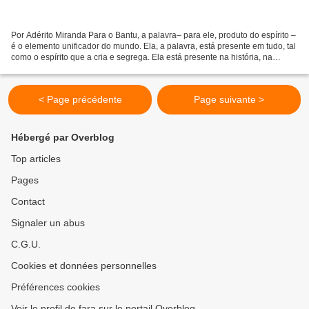
Por Adérito Miranda Para o Bantu, a palavra– para ele, produto do espírito –
é o elemento unificador do mundo. Ela, a palavra, está presente em tudo, tal
como o espírito que a cria e segrega. Ela está presente na história, na
geografia, tempo, no espaço...
< Page précédente
Page suivante >
Hébergé par Overblog
Top articles
Pages
Contact
Signaler un abus
C.G.U.
Cookies et données personnelles
Préférences cookies
Voir le profil de fara sur le portail Overblog