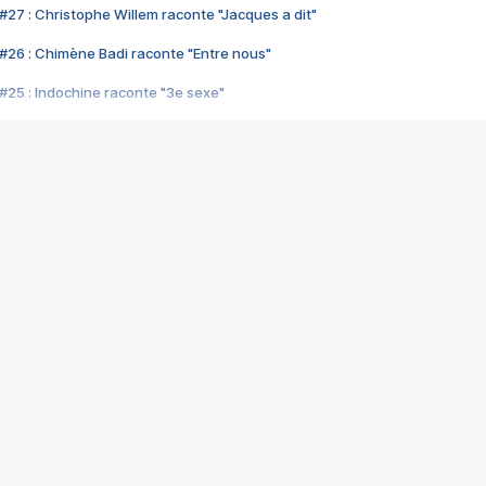
#27 : Christophe Willem raconte "Jacques a dit"
#26 : Chimène Badi raconte "Entre nous"
#25 : Indochine raconte "3e sexe"
#24 : Zaho raconte "C'est chelou"
#23 : Patrick Bruel raconte "Au café des délices"
#22 : Kyo raconte "Le chemin"
#21 : Nolwenn Leroy raconte "Cassé"
#20 : Patrick Hernandez raconte "Born to be alive"
#19 : Lorie raconte "Près de moi"
#18 : Michael Jones raconte "A nos actes manqués" (avec Jean-Jacque
#17 : Khaled raconte "Aïcha"
#16 : Corneille raconte "Parce qu'on vient de loin"
#15 : Indochine raconte "L'aventurier"