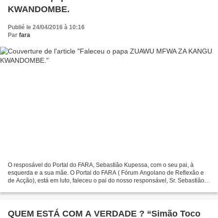
KWANDOMBE.
Publié le 24/04/2016 à 10:16
Par
fara
O resposável do Portal do FARA, Sebastiâo Kupessa, com o seu pai, à
esquerda e a sua mãe. O Portal do FARA ( Fórum Angolano de Reflexâo e
de Acção), está em luto, faleceu o pai do nosso responsável, Sr. Sebastiâo
Kupessa Papa MFWA za KANGU nasceu em 1935...
QUEM ESTÁ COM A VERDADE ? “Simão Toco