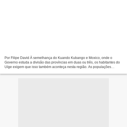
Por Filipe David À semelhança do Kuando Kubango e Moxico, onde o
Governo estuda a divisão das províncias em duas ou três, os habitantes do
Uíge exigem que isso também aconteça nesta região. As populações
alegam que a província do Uíge é a que tem mais...