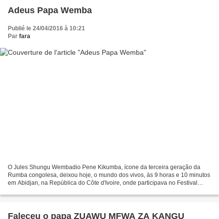
Adeus Papa Wemba
Publié le 24/04/2016 à 10:21
Par
fara
O Jules Shungu Wembadio Pene Kikumba, ícone da terceira geração da
Rumba congolesa, deixou hoje, o mundo dos vivos, às 9 horas e 10 minutos
em Abidjan, na República do Côte d'Ivoire, onde participava no Festival
FEMUA, em Anoumabo, organizado pelo grupo...
Faleceu o papa ZUAWU MFWA ZA KANGU